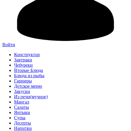
Войти
Конструктор
Завтраки
Чебуреки
Вторые Блюда
Блюда из рыбы
Гарниры
Детское меню
Закуски
Из печи(мучное)
Мангал
Салаты
Янтыки
Супы
Десерты
Напитки