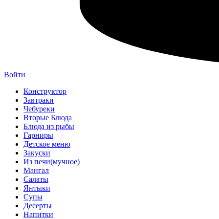
Войти
Конструктор
Завтраки
Чебуреки
Вторые Блюда
Блюда из рыбы
Гарниры
Детское меню
Закуски
Из печи(мучное)
Мангал
Салаты
Янтыки
Супы
Десерты
Напитки